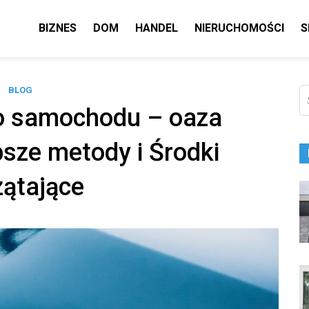
BIZNES
DOM
HANDEL
NIERUCHOMOŚCI
S
BLOG
Sz
o samochodu – oaza
psze metody i Środki
zątające