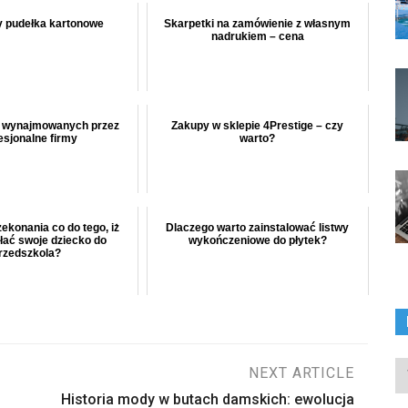
 pudełka kartonowe
Skarpetki na zamówienie z własnym
nadrukiem – cena
w wynajmowanych przez
Zakupy w sklepie 4Prestige – czy
esjonalne firmy
warto?
ekonania co do tego, iż
Dlaczego warto zainstalować listwy
łać swoje dziecko do
wykończeniowe do płytek?
rzedszkola?
In
NEXT ARTICLE
ka
Historia mody w butach damskich: ewolucja