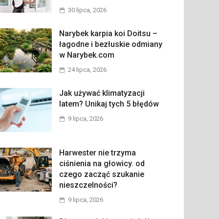
30 lipca, 2026
Narybek karpia koi Doitsu –
łagodne i bezłuskie odmiany
w Narybek.com
24 lipca, 2026
Jak używać klimatyzacji
latem? Unikaj tych 5 błędów
9 lipca, 2026
Harwester nie trzyma
ciśnienia na głowicy. od
czego zacząć szukanie
nieszczelności?
9 lipca, 2026