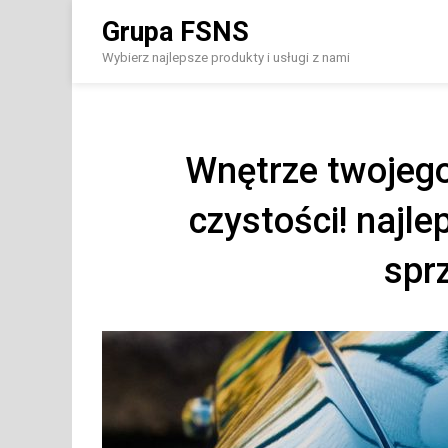
Skip
Grupa FSNS
to
content
Wybierz najlepsze produkty i usługi z nami
Wnętrze twojeg
czystości! najle
spr