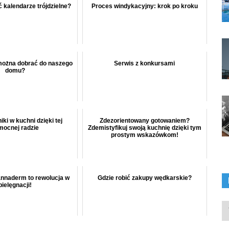
 kalendarze trójdzielne?
Proces windykacyjny: krok po kroku
 można dobrać do naszego
Serwis z konkursami
domu?
ki w kuchni dzięki tej
Zdezorientowany gotowaniem?
mocnej radzie
Zdemistyfikuj swoją kuchnię dzięki tym
prostym wskazówkom!
nnaderm to rewolucja w
Gdzie robić zakupy wędkarskie?
pielęgnacji!
In
ka