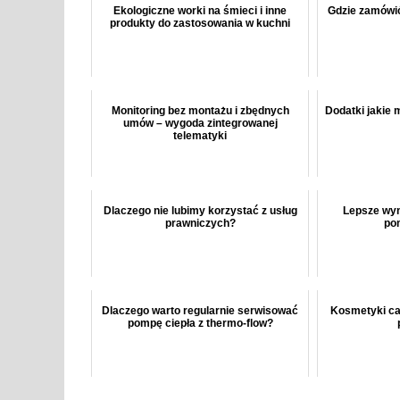
Ekologiczne worki na śmieci i inne
Gdzie zamówić
produkty do zastosowania w kuchni
Monitoring bez montażu i zbędnych
Dodatki jakie
umów – wygoda zintegrowanej
telematyki
Dlaczego nie lubimy korzystać z usług
Lepsze wyni
prawniczych?
po
Dlaczego warto regularnie serwisować
Kosmetyki ca
pompę ciepła z thermo-flow?