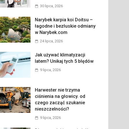
30 lipca, 2026
Narybek karpia koi Doitsu –
łagodne i bezłuskie odmiany
w Narybek.com
24 lipca, 2026
Jak używać klimatyzacji
latem? Unikaj tych 5 błędów
9 lipca, 2026
Harwester nie trzyma
ciśnienia na głowicy. od
czego zacząć szukanie
nieszczelności?
9 lipca, 2026