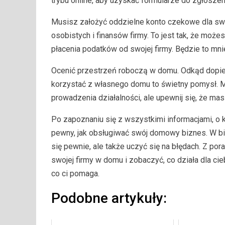
trybu online, aby uzyskać formularze do zgłosze
Musisz założyć oddzielne konto czekowe dla swo
osobistych i finansów firmy. To jest tak, że może
płacenia podatków od swojej firmy. Będzie to mn
Ocenić przestrzeń roboczą w domu. Odkąd dopier
korzystać z własnego domu to świetny pomysł. M
prowadzenia działalności, ale upewnij się, że mas
Po zapoznaniu się z wszystkimi informacjami, o k
pewny, jak obsługiwać swój domowy biznes. W b
się pewnie, ale także uczyć się na błędach. Z po
swojej firmy w domu i zobaczyć, co działa dla cieb
co ci pomaga.
Podobne artykuły: