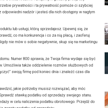
rzebie prywatności i ta prywatność pomoże ci szybciej
z odpowiedni nadzór i jesteś dla nich dostępny w nagłym
duktu lub usługi, którą sprzedajesz. Upewnij się, że
awdź, co ma konkurencja i co za nią płacą, i zaoferuj
 Nigdy nie mów o sobie negatywnie, skup się na marketingu
domu. Numer 800 sprawia, że ​​Twoja firma wydaje się być
ntów. Umożliwia także oddzielenie rozmów służbowych od
zyć” swoją firmę pod koniec dnia i znaleźć czas dla
rawdzić, jakie potrzeby musisz rozwiązać, aby móc
Sprawdź stawkę podatku od sprzedaży swojego stanu.
daży w celu naliczenia podatku obrotowego. Przejdź do