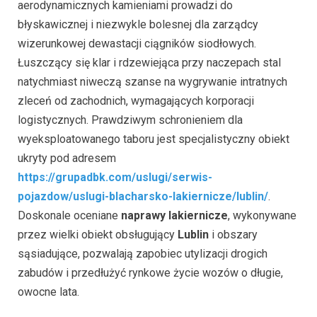
aerodynamicznych kamieniami prowadzi do
błyskawicznej i niezwykle bolesnej dla zarządcy
wizerunkowej dewastacji ciągników siodłowych.
Łuszczący się klar i rdzewiejąca przy naczepach stal
natychmiast niweczą szanse na wygrywanie intratnych
zleceń od zachodnich, wymagających korporacji
logistycznych. Prawdziwym schronieniem dla
wyeksploatowanego taboru jest specjalistyczny obiekt
ukryty pod adresem
https://grupadbk.com/uslugi/serwis-
pojazdow/uslugi-blacharsko-lakiernicze/lublin/
.
Doskonale oceniane
naprawy lakiernicze
, wykonywane
przez wielki obiekt obsługujący
Lublin
i obszary
sąsiadujące, pozwalają zapobiec utylizacji drogich
zabudów i przedłużyć rynkowe życie wozów o długie,
owocne lata.