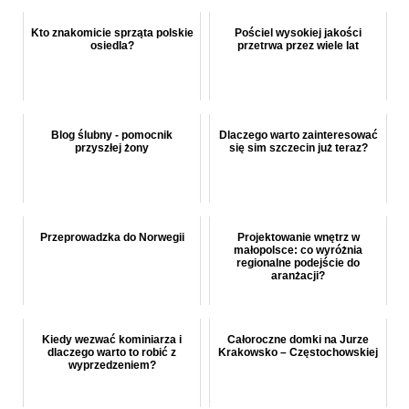
Kto znakomicie sprząta polskie
Pościel wysokiej jakości
osiedla?
przetrwa przez wiele lat
Blog ślubny - pomocnik
Dlaczego warto zainteresować
przyszłej żony
się sim szczecin już teraz?
Przeprowadzka do Norwegii
Projektowanie wnętrz w
małopolsce: co wyróżnia
regionalne podejście do
aranżacji?
Kiedy wezwać kominiarza i
Całoroczne domki na Jurze
dlaczego warto to robić z
Krakowsko – Częstochowskiej
wyprzedzeniem?