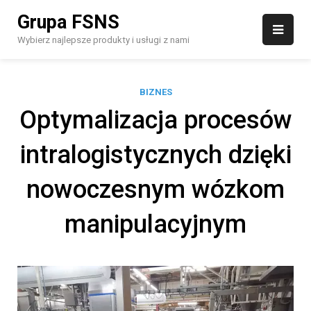
Skip
Grupa FSNS
to
content
Wybierz najlepsze produkty i usługi z nami
BIZNES
Optymalizacja procesów
intralogistycznych dzięki
nowoczesnym wózkom
manipulacyjnym