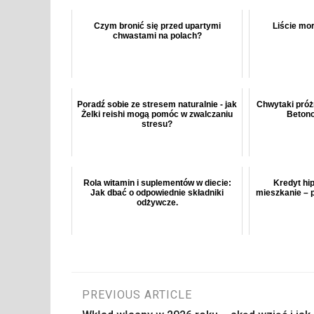
Czym bronić się przed upartymi
Liście mo
chwastami na polach?
Poradź sobie ze stresem naturalnie - jak
Chwytaki próż
Żelki reishi mogą pomóc w zwalczaniu
Betono
stresu?
Rola witamin i suplementów w diecie:
Kredyt hi
Jak dbać o odpowiednie składniki
mieszkanie – 
odżywcze.
Nawigacja
PREVIOUS ARTICLE