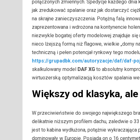
połączonych zmiennych. Spedycje każdego dnia k
jak zredukować spalanie oraz jak dostarczyć cię
na skrajne zanieczyszczenia. Potężną falą innowa
zaprezentowana i wdrożona na kontynencie hole
niezwykle bogatej oferty modelowej znajduje się 
nieco lżejszą formą niż flagowe, wielkie „domy na
techniczną i pełen potencjał rynkowy tego modelu
https://grupadbk.com/autoryzacje/daf/daf-po
skalkulowany model
DAF XG
to absolutny kompr
wirtuozerską optymalizacją kosztów spalania we 
Większy od klasyka, al
W przeciwieństwie do swojego największego brata
delikatnie niższym profilem dachu, zaledwie o 33
jest to kabina wydłużona, potężnie wykraczająca
dominowały w Europie. Posiada on o 16 centymet