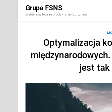
Skip
Grupa FSNS
to
content
Wybierz najlepsze produkty i usługi z nami
MO
Optymalizacja k
międzynarodowych. 
jest ta