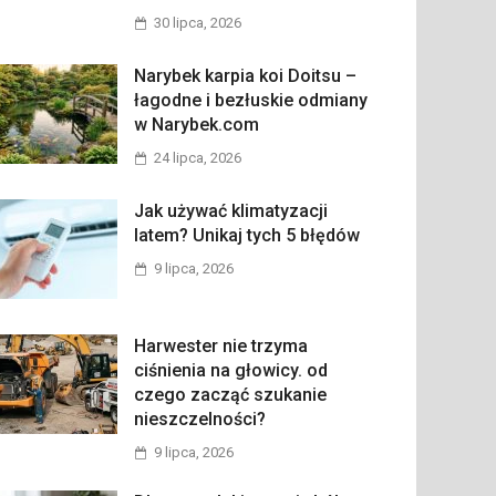
30 lipca, 2026
Narybek karpia koi Doitsu –
łagodne i bezłuskie odmiany
w Narybek.com
24 lipca, 2026
Jak używać klimatyzacji
latem? Unikaj tych 5 błędów
9 lipca, 2026
Harwester nie trzyma
ciśnienia na głowicy. od
czego zacząć szukanie
nieszczelności?
9 lipca, 2026