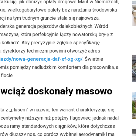
alkulują, jak obniżyć opłaty drogowe Maut w Niemczech,
żkie, wielkogabarytowe palety bez narażania środowiska
cji na tym trudnym gruncie stała się najnowsza,
nderska generacja pojazdów dalekobieżnych. Wśród
maszyna, która perfekcyjnie łączy nowatorską bryłę z
 kółkach”. Aby precyzyjnie zgłębić specyfikację
, dyrektorzy techniczni powinni otworzyć adres
jazdy/nowa-generacja-daf-xf-xg-xg/
. Świetnie
omis pomiędzy nadludzkim komfortem dla pracownika, a
flocie.
e wciąż doskonały masowo
 z „plusem” w nazwie, ten wariant charakteryzuje się
 centymetry niższym niż potężny flagowiec, jednak nadal
 poza ramy standardowych ciągników, które dotychczas
rów dłuższy nos, co oprócz wybitnej aerodynamiki ma