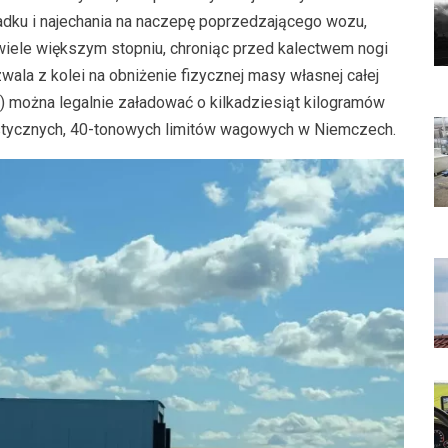
adku i najechania na naczepę poprzedzającego wozu,
 wiele większym stopniu, chroniąc przed kalectwem nogi
wala z kolei na obniżenie fizycznej masy własnej całej
ę) można legalnie załadować o kilkadziesiąt kilogramów
rystycznych, 40-tonowych limitów wagowych w Niemczech.