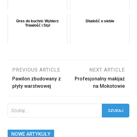
Gres do kuchni: Wybierz
Dbałość o siebie
Trwałość i Styl
Nawigacja
PREVIOUS ARTICLE
NEXT ARTICLE
Pawilon zbudowany z
Profesjonalny makijaż
wpisu
płyty warstwowej
na Mokotowie
Szukaj:
NOWE ARTYKUŁY