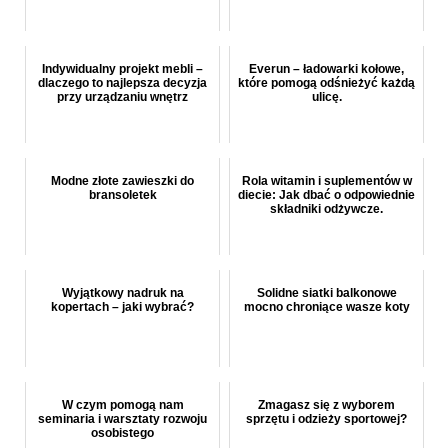
Indywidualny projekt mebli –
Everun – ładowarki kołowe,
dlaczego to najlepsza decyzja
które pomogą odśnieżyć każdą
przy urządzaniu wnętrz
ulicę.
Modne złote zawieszki do
Rola witamin i suplementów w
bransoletek
diecie: Jak dbać o odpowiednie
składniki odżywcze.
Wyjątkowy nadruk na
Solidne siatki balkonowe
kopertach – jaki wybrać?
mocno chroniące wasze koty
W czym pomogą nam
Zmagasz się z wyborem
seminaria i warsztaty rozwoju
sprzętu i odzieży sportowej?
osobistego