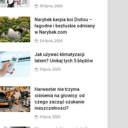
30 lipca, 2026
Narybek karpia koi Doitsu –
łagodne i bezłuskie odmiany
w Narybek.com
24 lipca, 2026
Jak używać klimatyzacji
latem? Unikaj tych 5 błędów
9 lipca, 2026
Harwester nie trzyma
ciśnienia na głowicy. od
czego zacząć szukanie
nieszczelności?
9 lipca, 2026