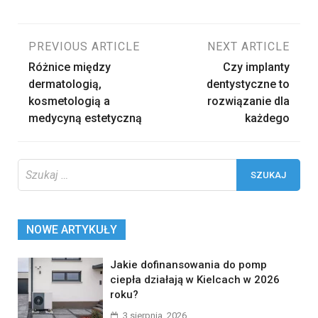
Nawigacja
PREVIOUS ARTICLE
NEXT ARTICLE
Różnice między
Czy implanty
wpisu
dermatologią,
dentystyczne to
kosmetologią a
rozwiązanie dla
medycyną estetyczną
każdego
Szukaj:
NOWE ARTYKUŁY
Jakie dofinansowania do pomp
ciepła działają w Kielcach w 2026
roku?
3 sierpnia, 2026