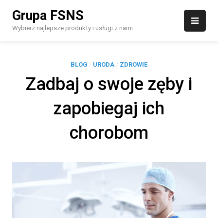
Skip
Grupa FSNS
to
content
Wybierz najlepsze produkty i usługi z nami
BLOG
/
URODA
/
ZDROWIE
Zadbaj o swoje zęby i
zapobiegaj ich
chorobom