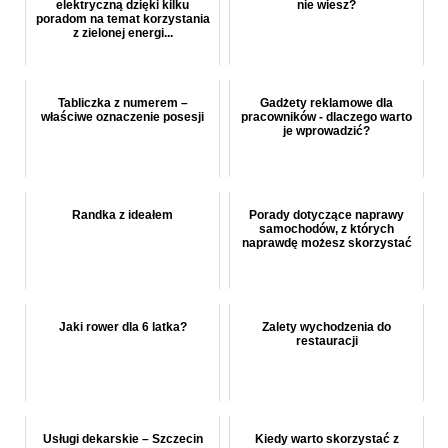
elektryczną dzięki kilku
nie wiesz?
poradom na temat korzystania
z zielonej energi...
Tabliczka z numerem –
Gadżety reklamowe dla
właściwe oznaczenie posesji
pracowników - dlaczego warto
je wprowadzić?
Randka z ideałem
Porady dotyczące naprawy
samochodów, z których
naprawdę możesz skorzystać
Jaki rower dla 6 latka?
Zalety wychodzenia do
restauracji
Usługi dekarskie – Szczecin
Kiedy warto skorzystać z