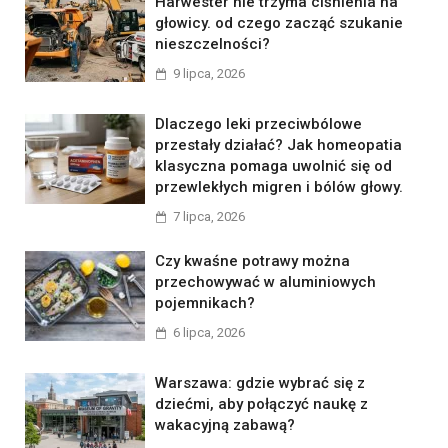
Harwester nie trzyma ciśnienia na
głowicy. od czego zacząć szukanie
nieszczelności?
9 lipca, 2026
Dlaczego leki przeciwbólowe
przestały działać? Jak homeopatia
klasyczna pomaga uwolnić się od
przewlekłych migren i bólów głowy.
7 lipca, 2026
Czy kwaśne potrawy można
przechowywać w aluminiowych
pojemnikach?
6 lipca, 2026
Warszawa: gdzie wybrać się z
dziećmi, aby połączyć naukę z
wakacyjną zabawą?