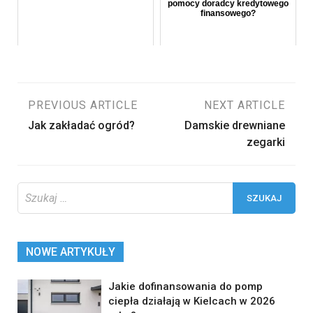
pomocy doradcy kredytowego
finansowego?
Nawigacja
PREVIOUS ARTICLE
NEXT ARTICLE
Jak zakładać ogród?
Damskie drewniane
wpisu
zegarki
Szukaj:
NOWE ARTYKUŁY
Jakie dofinansowania do pomp
ciepła działają w Kielcach w 2026