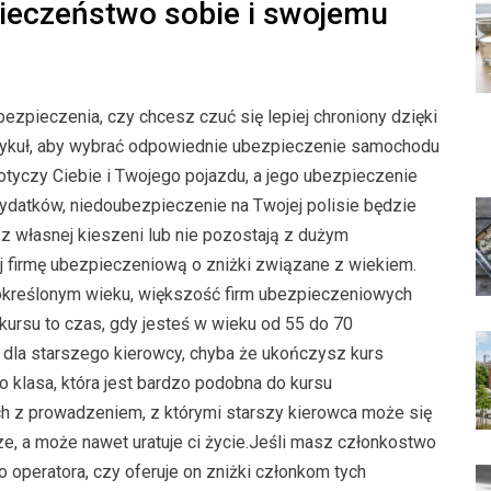
ieczeństwo sobie i swojemu
ezpieczenia, czy chcesz czuć się lepiej chroniony dzięki
artykuł, aby wybrać odpowiednie ubezpieczenie samochodu
otyczy Ciebie i Twojego pojazdu, a jego ubezpieczenie
ydatków, niedoubezpieczenie na Twojej polisie będzie
 z własnej kieszeni lub nie pozostają z dużym
aj firmę ubezpieczeniową o zniżki związane z wiekiem.
w określonym wieku, większość firm ubezpieczeniowych
s kursu to czas, gdy jesteś w wieku od 55 do 70
ki dla starszego kierowcy, chyba że ukończysz kurs
o klasa, która jest bardzo podobna do kursu
ch z prowadzeniem, z którymi starszy kierowca może się
e, a może nawet uratuje ci życie.Jeśli masz członkostwo
o operatora, czy oferuje on zniżki członkom tych