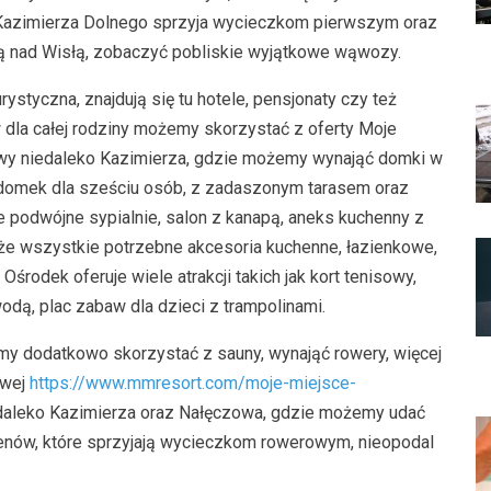
ca Kazimierza Dolnego sprzyja wycieczkom pierwszym oraz
nad Wisłą, zobaczyć pobliskie wyjątkowe wąwozy.
ystyczna, znajdują się tu hotele, pensjonaty czy też
dla całej rodziny możemy skorzystać z oferty Moje
wy niedaleko Kazimierza, gdzie możemy wynająć domki w
domek dla sześciu osób, z zadaszonym tarasem oraz
 podwójne sypialnie, salon z kanapą, aneks kuchenny z
kże wszystkie potrzebne akcesoria kuchenne, łazienkowe,
środek oferuje wiele atrakcji takich jak kort tenisowy,
odą, plac zabaw dla dzieci z trampolinami.
y dodatkowo skorzystać z sauny, wynająć rowery, więcej
owej
https://www.mmresort.com/moje-miejsce-
edaleko Kazimierza oraz Nałęczowa, gdzie możemy udać
erenów, które sprzyjają wycieczkom rowerowym, nieopodal