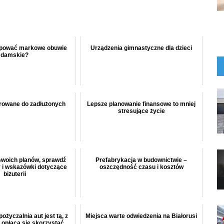
upować markowe obuwie
Urządzenia gimnastyczne dla dzieci
damskie?
erowane do zadłużonych
Lepsze planowanie finansowe to mniej
stresujące życie
swoich planów, sprawdź
Prefabrykacja w budownictwie –
 i wskazówki dotyczące
oszczędność czasu i kosztów
biżuterii
ożyczalnia aut jest tą, z
Miejsca warte odwiedzenia na Białorusi
y opłaca się skorzystać