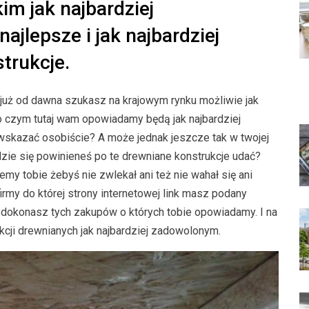
m jak najbardziej
jlepsze i jak najbardziej
trukcje.
już od dawna szukasz na krajowym rynku możliwie jak
o czym tutaj wam opowiadamy będą jak najbardziej
 wskazać osobiście? A może jednak jeszcze tak w twojej
dzie się powinieneś po te drewniane konstrukcje udać?
my tobie żebyś nie zwlekał ani też nie wahał się ani
 firmy do której strony internetowej link masz podany
ł dokonasz tych zakupów o których tobie opowiadamy. I na
cji drewnianych jak najbardziej zadowolonym.