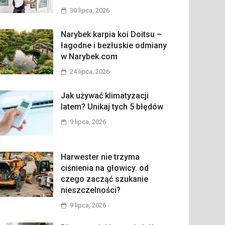
30 lipca, 2026
Narybek karpia koi Doitsu –
łagodne i bezłuskie odmiany
w Narybek.com
24 lipca, 2026
Jak używać klimatyzacji
latem? Unikaj tych 5 błędów
9 lipca, 2026
Harwester nie trzyma
ciśnienia na głowicy. od
czego zacząć szukanie
nieszczelności?
9 lipca, 2026