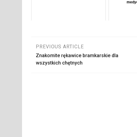
medyc
Nawigacja
PREVIOUS ARTICLE
Znakomite rękawice bramkarskie dla
wpisu
wszystkich chętnych