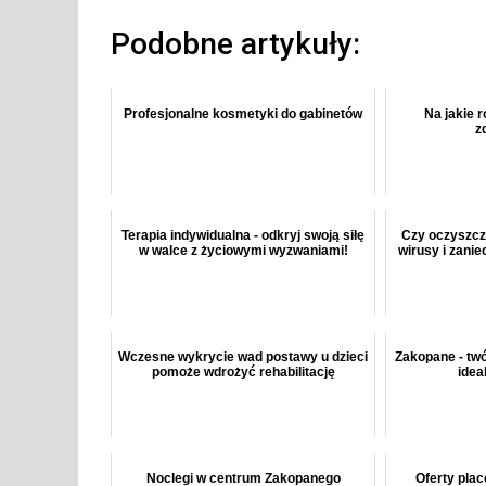
Podobne artykuły:
Profesjonalne kosmetyki do gabinetów
Na jakie r
z
Terapia indywidualna - odkryj swoją siłę
Czy oczyszc
w walce z życiowymi wyzwaniami!
wirusy i zani
Wczesne wykrycie wad postawy u dzieci
Zakopane - twó
pomoże wdrożyć rehabilitację
idea
Noclegi w centrum Zakopanego
Oferty pla