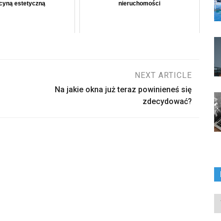
yną estetyczną
nieruchomości
NEXT ARTICLE
Na jakie okna już teraz powinieneś się
zdecydować?
In
ka