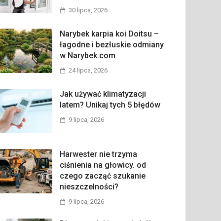
30 lipca, 2026
Narybek karpia koi Doitsu –
łagodne i bezłuskie odmiany
w Narybek.com
24 lipca, 2026
Jak używać klimatyzacji
latem? Unikaj tych 5 błędów
9 lipca, 2026
Harwester nie trzyma
ciśnienia na głowicy. od
czego zacząć szukanie
nieszczelności?
9 lipca, 2026