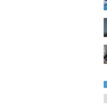
In
ka