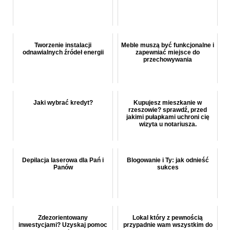
Tworzenie instalacji
Meble muszą być funkcjonalne i
odnawialnych źródeł energii
zapewniać miejsce do
przechowywania
Jaki wybrać kredyt?
Kupujesz mieszkanie w
rzeszowie? sprawdź, przed
jakimi pułapkami uchroni cię
wizyta u notariusza.
Depilacja laserowa dla Pań i
Blogowanie i Ty: jak odnieść
Panów
sukces
Zdezorientowany
Lokal który z pewnością
inwestycjami? Uzyskaj pomoc
przypadnie wam wszystkim do