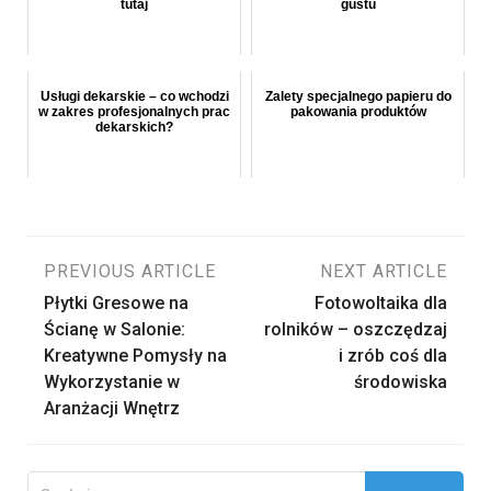
tutaj
gustu
Usługi dekarskie – co wchodzi
Zalety specjalnego papieru do
w zakres profesjonalnych prac
pakowania produktów
dekarskich?
Nawigacja
PREVIOUS ARTICLE
NEXT ARTICLE
Płytki Gresowe na
Fotowoltaika dla
wpisu
Ścianę w Salonie:
rolników – oszczędzaj
Kreatywne Pomysły na
i zrób coś dla
Wykorzystanie w
środowiska
Aranżacji Wnętrz
Szukaj: