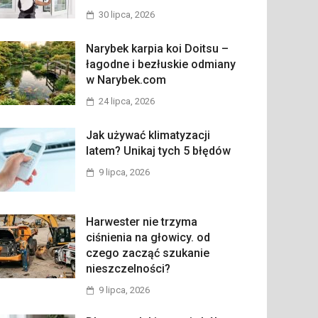
30 lipca, 2026
Narybek karpia koi Doitsu –
łagodne i bezłuskie odmiany
w Narybek.com
24 lipca, 2026
Jak używać klimatyzacji
latem? Unikaj tych 5 błędów
9 lipca, 2026
Harwester nie trzyma
ciśnienia na głowicy. od
czego zacząć szukanie
nieszczelności?
9 lipca, 2026