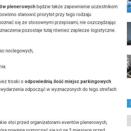
tów plenerowych
będzie także zapewnienie uczestnikom
winno stanowić priorytet przy tego rodzaju
apoznać się ze stosownymi przepisami, nie oszczędzając
 znaczenia pozostaje tutaj również zaplecze logistyczne.
jsc noclegowych,
ia.
eż troski o
odpowiednią ilość miejsc parkingowych
 wydarzenia odpocząć w wyznaczonych do tego strefach.
In
kie stoi przed organizatorami eventów plenerowych,
ka
óra powinna rozpocząć się już na 3 miesiące przed