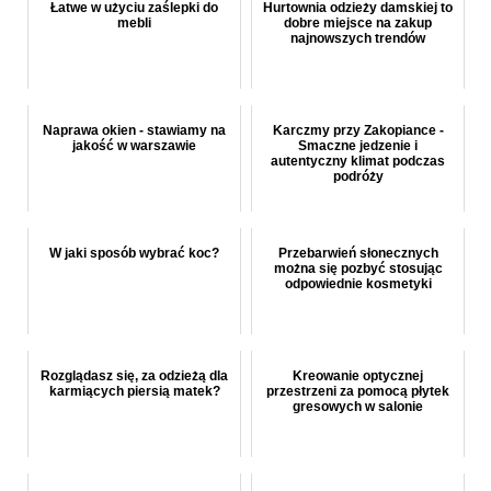
Łatwe w użyciu zaślepki do
Hurtownia odzieży damskiej to
mebli
dobre miejsce na zakup
najnowszych trendów
Naprawa okien - stawiamy na
Karczmy przy Zakopiance -
jakość w warszawie
Smaczne jedzenie i
autentyczny klimat podczas
podróży
W jaki sposób wybrać koc?
Przebarwień słonecznych
można się pozbyć stosując
odpowiednie kosmetyki
Rozglądasz się, za odzieżą dla
Kreowanie optycznej
karmiących piersią matek?
przestrzeni za pomocą płytek
gresowych w salonie