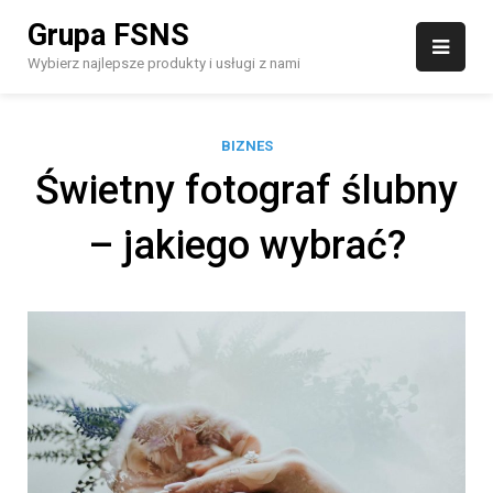
Skip
Grupa FSNS
to
content
Wybierz najlepsze produkty i usługi z nami
BIZNES
Świetny fotograf ślubny
– jakiego wybrać?