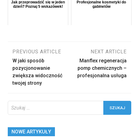
Jak przeprowadzić się w jeden
Profesjonalne kosmetyki do
dzień? Poznaj 5 wskazówek!
gabinetów
Nawigacja
PREVIOUS ARTICLE
NEXT ARTICLE
W jaki sposób
Manflex regeneracja
wpisu
pozycjonowanie
pomp chemicznych –
zwiększa widoczność
profesjonalna usługa
twojej strony
Szukaj:
NOWE ARTYKUŁY