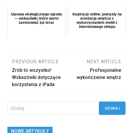
Uprawa ekologicznego ogrodu
Inspiracje online: pomysły na
— wskazówki, które warto
aranżację wnętrza z
zastosować już teraz
wykorzystaniem mebli z
internetowego sklepu
Nawigacja
PREVIOUS ARTICLE
NEXT ARTICLE
Zrób to wszystko!
Profesjonalne
wpisu
Wskazówki dotyczące
wykończenie wnętrz
korzystania z iPada
Szukaj:
NOWE ARTYKUŁY