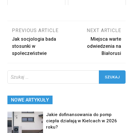
Nawigacja
PREVIOUS ARTICLE
NEXT ARTICLE
Jak socjologia bada
Miejsca warte
wpisu
stosunki w
odwiedzenia na
społeczeństwie
Białorusi
Szukaj:
NOWE ARTYKUŁY
Jakie dofinansowania do pomp
ciepła działają w Kielcach w 2026
roku?