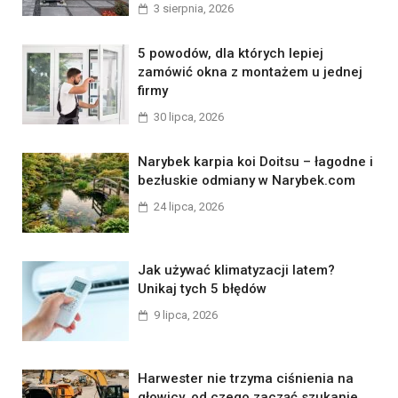
3 sierpnia, 2026
5 powodów, dla których lepiej
zamówić okna z montażem u jednej
firmy
30 lipca, 2026
Narybek karpia koi Doitsu – łagodne i
bezłuskie odmiany w Narybek.com
24 lipca, 2026
Jak używać klimatyzacji latem?
Unikaj tych 5 błędów
9 lipca, 2026
Harwester nie trzyma ciśnienia na
głowicy. od czego zacząć szukanie