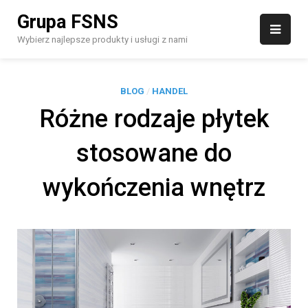
Skip
Grupa FSNS
to
content
Wybierz najlepsze produkty i usługi z nami
BLOG
/
HANDEL
Różne rodzaje płytek
stosowane do
wykończenia wnętrz