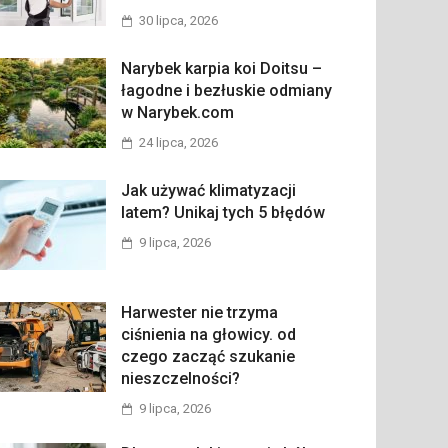
30 lipca, 2026
Narybek karpia koi Doitsu –
łagodne i bezłuskie odmiany
w Narybek.com
24 lipca, 2026
Jak używać klimatyzacji
latem? Unikaj tych 5 błędów
9 lipca, 2026
Harwester nie trzyma
ciśnienia na głowicy. od
czego zacząć szukanie
nieszczelności?
9 lipca, 2026