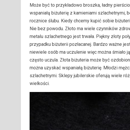
Może być to przykładowo broszka, ładny pierścio
wspaniałą biżuterię z kamieniami szlachetnymi, 
rocznice ślubu. Kiedy chcemy kupić sobie biżuter
Nie bez powodu. Złoto ma wiele czynników zdrowo
metalu szlachetnego jest trwała. Piękny złoty poł
przypadku biżuterii pozłacanej. Bardzo ważne jest
niewiele osób ma uczulenie więc można śmiało ją n
często uczula. Złota biżuteria może być ozdobio
można uzyskać wspaniałą biżuterię. Młodzi mężcz
szlachetnymi. Sklepy jubilerskie oferują wiele ró
wielkości.