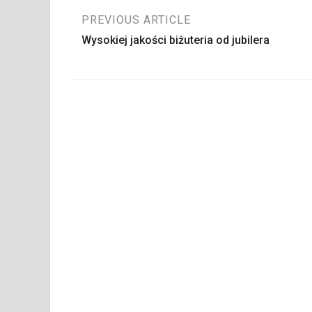
Nawigacja
PREVIOUS ARTICLE
Wysokiej jakości biżuteria od jubilera
wpisu