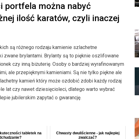
i portfela można nabyć
nej ilość karatów, czyli inaczej
kich są różnego rodzaju kamienie szlachetne
i zwane brylantami. Brylanty są to pięknie oszlifowane
ionek czy inną biżuterię. Osoby o bardziej wyrafinowanym
kimi, ale przepięknymi kamieniami. Są nie tylko piękne ale
zlachetny kamień który może ozdobić zdobi każdy rodzaj
ele lat czy nawet dziesięcioleci, dlatego warto wybrać
epie jubilerskim zapytać o gwarancję.
skuteczności tabletek na
Chwasty dwuliścienne - jak najlepiej
dchudzanie?
zwalczać?