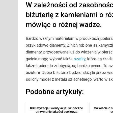
W zależności od zasobnośc
biżuterię z kamieniami o róż
mówiąc o różnej wadze.
Bardzo ważnym materiałem w produktach jubilers
przykładowo diamenty. Z nich robione są kamyczk
diamenty, przygotowane już do włożenia w pierśc
guście mogą wybrać także
szafiry
, które są rzad
także trudne do zdobycia, są bardzo cenne. To s
biżuterii. Dobra biżuteria będzie służyła przez wi
solidny model z metalu szlachetnego, warto w skl
Podobne artykuły:
Klimatyzacja i wentylacja: skuteczne
Co wiecie o 
utrzymanie jakości powietrza
o