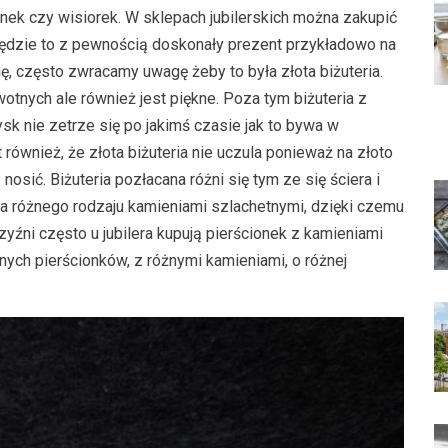
nek czy wisiorek. W sklepach jubilerskich można zakupić
będzie to z pewnością doskonały prezent przykładowo na
ię, często zwracamy uwagę żeby to była złota biżuteria.
tnych ale również jest piękne. Poza tym biżuteria z
ysk nie zetrze się po jakimś czasie jak to bywa w
 również, że złota biżuteria nie uczula ponieważ na złoto
osić. Biżuteria pozłacana różni się tym ze się ściera i
na różnego rodzaju kamieniami szlachetnymi, dzięki czemu
yźni często u jubilera kupują pierścionek z kamieniami
żnych pierścionków, z różnymi kamieniami, o różnej