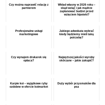
Czy można naprawić relację z
Wkład własny w 2026 roku –
partnerem
skąd wziąć i jak mądrze
zaplanować budżet przed
wzięciem hipoteki?
Profesjonalne usługi
Jakiego adwokata wybrać
marketingowe
kiedy będziemy mieli taką
potrzebę?
Czy wynajem drukarek się
Najwyższej jakości wyroby
opłaca?
skórzane – jakie zakupić?
Karpie koi – wyjątkowe ryby
Duży wybór przysmaków dla
ozdobne w ofercie koimarket
psa