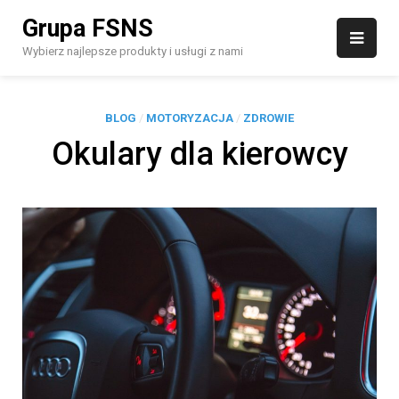
Skip
Grupa FSNS
to
content
Wybierz najlepsze produkty i usługi z nami
BLOG
/
MOTORYZACJA
/
ZDROWIE
Okulary dla kierowcy