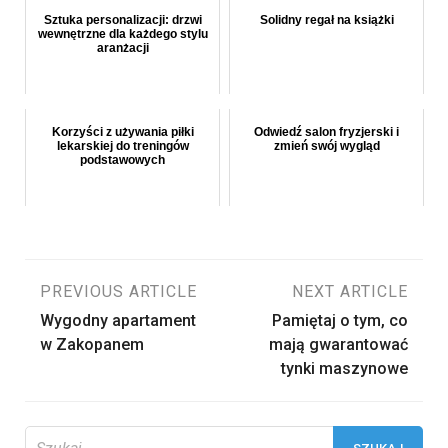
Sztuka personalizacji: drzwi
Solidny regał na książki
wewnętrzne dla każdego stylu
aranżacji
Korzyści z używania piłki
Odwiedź salon fryzjerski i
lekarskiej do treningów
zmień swój wygląd
podstawowych
Nawigacja
PREVIOUS ARTICLE
NEXT ARTICLE
Wygodny apartament
Pamiętaj o tym, co
wpisu
w Zakopanem
mają gwarantować
tynki maszynowe
Szukaj: