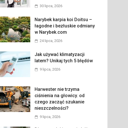
30 lipca, 2026
Narybek karpia koi Doitsu –
łagodne i bezłuskie odmiany
w Narybek.com
24 lipca, 2026
Jak używać klimatyzacji
latem? Unikaj tych 5 błędów
9 lipca, 2026
Harwester nie trzyma
ciśnienia na głowicy. od
czego zacząć szukanie
nieszczelności?
9 lipca, 2026