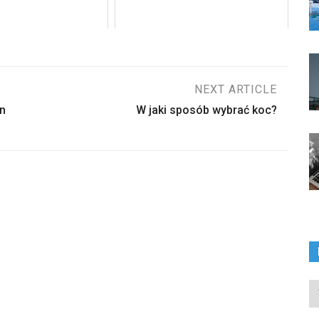
NEXT ARTICLE
n
W jaki sposób wybrać koc?
In
ka