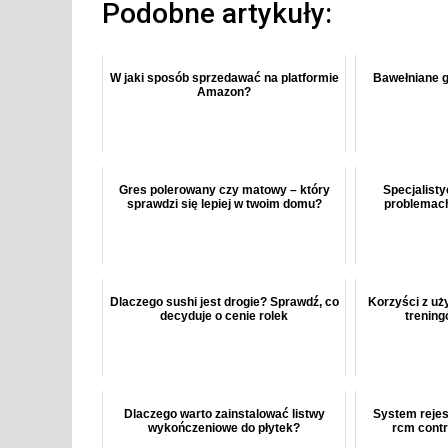
Podobne artykuły:
W jaki sposób sprzedawać na platformie
Bawełniane g
Amazon?
Gres polerowany czy matowy – który
Specjalist
sprawdzi się lepiej w twoim domu?
problemach
Dlaczego sushi jest drogie? Sprawdź, co
Korzyści z uży
decyduje o cenie rolek
trenin
Dlaczego warto zainstalować listwy
System rejes
wykończeniowe do płytek?
rcm contr