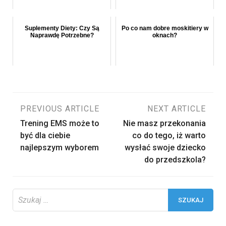
Suplementy Diety: Czy Są
Po co nam dobre moskitiery w
Naprawdę Potrzebne?
oknach?
Nawigacja
PREVIOUS ARTICLE
NEXT ARTICLE
Trening EMS może to
Nie masz przekonania
wpisu
być dla ciebie
co do tego, iż warto
najlepszym wyborem
wysłać swoje dziecko
do przedszkola?
Szukaj: