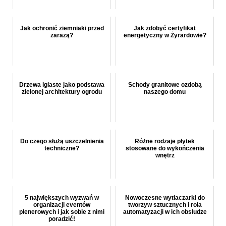
Jak ochronić ziemniaki przed
Jak zdobyć certyfikat
zarazą?
energetyczny w Żyrardowie?
Drzewa iglaste jako podstawa
Schody granitowe ozdobą
zielonej architektury ogrodu
naszego domu
Do czego służą uszczelnienia
Różne rodzaje płytek
techniczne?
stosowane do wykończenia
wnętrz
5 największych wyzwań w
Nowoczesne wytłaczarki do
organizacji eventów
tworzyw sztucznych i rola
plenerowych i jak sobie z nimi
automatyzacji w ich obsłudze
poradzić!