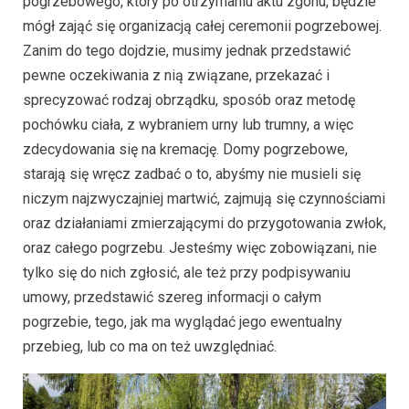
pogrzebowego, który po otrzymaniu aktu zgonu, będzie
mógł zająć się organizacją całej ceremonii pogrzebowej.
Zanim do tego dojdzie, musimy jednak przedstawić
pewne oczekiwania z nią związane, przekazać i
sprecyzować rodzaj obrządku, sposób oraz metodę
pochówku ciała, z wybraniem urny lub trumny, a więc
zdecydowania się na kremację. Domy pogrzebowe,
starają się wręcz zadbać o to, abyśmy nie musieli się
niczym najzwyczajniej martwić, zajmują się czynnościami
oraz działaniami zmierzającymi do przygotowania zwłok,
oraz całego pogrzebu. Jesteśmy więc zobowiązani, nie
tylko się do nich zgłosić, ale też przy podpisywaniu
umowy, przedstawić szereg informacji o całym
pogrzebie, tego, jak ma wyglądać jego ewentualny
przebieg, lub co ma on też uwzględniać.