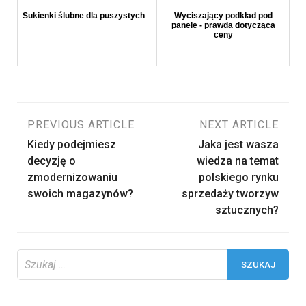
Sukienki ślubne dla puszystych
Wyciszający podkład pod
panele - prawda dotycząca
ceny
Nawigacja
PREVIOUS ARTICLE
NEXT ARTICLE
Kiedy podejmiesz
Jaka jest wasza
wpisu
decyzję o
wiedza na temat
zmodernizowaniu
polskiego rynku
swoich magazynów?
sprzedaży tworzyw
sztucznych?
Szukaj: