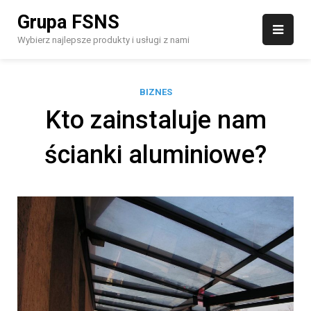
Skip
Grupa FSNS
to
content
Wybierz najlepsze produkty i usługi z nami
BIZNES
Kto zainstaluje nam
ścianki aluminiowe?