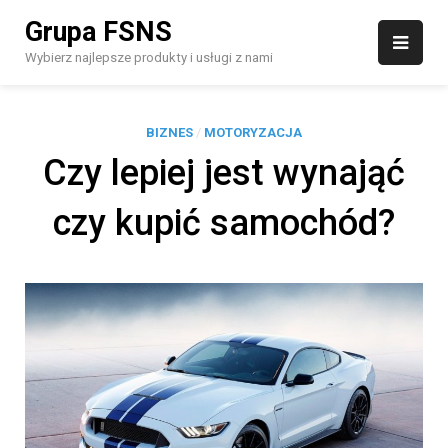
Skip
Grupa FSNS
to
content
Wybierz najlepsze produkty i usługi z nami
BIZNES
/
MOTORYZACJA
Czy lepiej jest wynająć
czy kupić samochód?