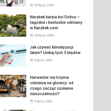
30 lipca, 2026
Narybek karpia koi Doitsu –
łagodne i bezłuskie odmiany
w Narybek.com
24 lipca, 2026
Jak używać klimatyzacji
latem? Unikaj tych 5 błędów
9 lipca, 2026
Harwester nie trzyma
ciśnienia na głowicy. od
czego zacząć szukanie
nieszczelności?
9 lipca, 2026