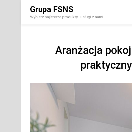
Skip
Grupa FSNS
to
content
Wybierz najlepsze produkty i usługi z nami
Aranżacja pokoj
praktyczn