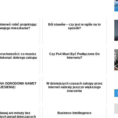
inieneś robić projektując
Ból stawów – czy jest w ogóle na to
swojego mieszkania?
sposób?
eruchomości: co musisz
Czy Ps4 Musi Być Podłączone Do
 dokonać dobrego zakupu
Internetu?
ANA OGRODOWA NAWET
W dzisiejszych czasach zakupy przez
JESIENIĄ!
internet nabrały jeszcze większego
znaczenia
In
ka
dawaj ani minuty bez
Business Intelliegence
 tych porad dotyczących