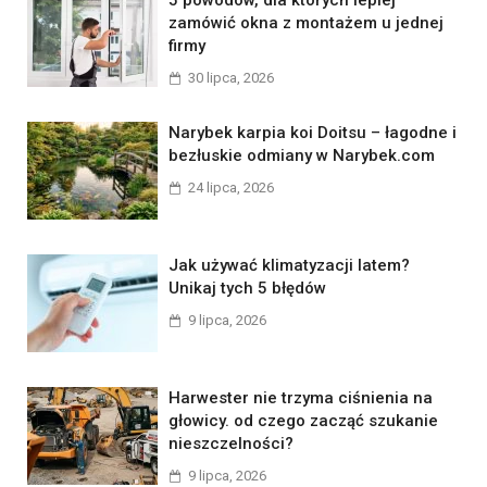
5 powodów, dla których lepiej
zamówić okna z montażem u jednej
firmy
30 lipca, 2026
Narybek karpia koi Doitsu – łagodne i
bezłuskie odmiany w Narybek.com
24 lipca, 2026
Jak używać klimatyzacji latem?
Unikaj tych 5 błędów
9 lipca, 2026
Harwester nie trzyma ciśnienia na
głowicy. od czego zacząć szukanie
nieszczelności?
9 lipca, 2026