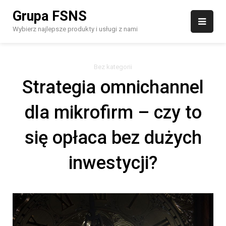
Skip
Grupa FSNS
to
content
Wybierz najlepsze produkty i usługi z nami
Bez kategorii
Strategia omnichannel
dla mikrofirm – czy to
się opłaca bez dużych
inwestycji?