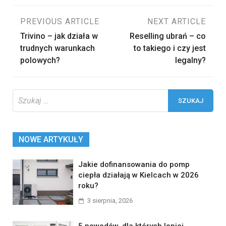
Nawigacja
PREVIOUS ARTICLE
NEXT ARTICLE
Trivino – jak działa w
Reselling ubrań – co
wpisu
trudnych warunkach
to takiego i czy jest
polowych?
legalny?
Szukaj:
NOWE ARTYKUŁY
Jakie dofinansowania do pomp
ciepła działają w Kielcach w 2026
roku?
3 sierpnia, 2026