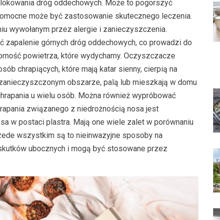
ablokowania dróg oddechowych. Może to pogorszyć
e, pomocne może być zastosowanie skutecznego leczenia.
u wywołanym przez alergie i zanieczyszczenia.
ć zapalenie górnych dróg oddechowych, co prowadzi do
porność powietrza, które wydychamy. Oczyszczacze
ób chrapiących, które mają katar sienny, cierpią na
w zanieczyszczonym obszarze, palą lub mieszkają w domu
 chrapania u wielu osób. Można również wypróbować
chrapania związanego z niedrożnością nosa jest
 w postaci plastra. Mają one wiele zalet w porównaniu
rzede wszystkim są to nieinwazyjne sposoby na
h skutków ubocznych i mogą być stosowane przez