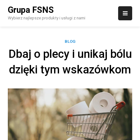
Skip
Grupa FSNS
to
content
Wybierz najlepsze produkty i usługi z nami
BLOG
Dbaj o plecy i unikaj bólu
dzięki tym wskazówkom