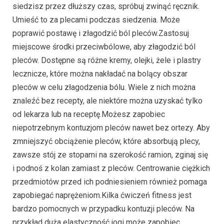
siedzisz przez dłuższy czas, spróbuj zwinąć ręcznik.
Umieść to za plecami podczas siedzenia. Może
poprawić postawę i złagodzić ból pleców.Zastosuj
miejscowe środki przeciwbólowe, aby złagodzić ból
pleców. Dostępne są różne kremy, olejki, żele i plastry
lecznicze, które można nakładać na bolący obszar
pleców w celu złagodzenia bólu. Wiele z nich można
znaleźć bez recepty, ale niektóre można uzyskać tylko
od lekarza lub na receptę.Możesz zapobiec
niepotrzebnym kontuzjom pleców nawet bez ortezy. Aby
zmniejszyć obciążenie pleców, które absorbują plecy,
zawsze stój ze stopami na szerokość ramion, zginaj się
i podnoś z kolan zamiast z pleców. Centrowanie ciężkich
przedmiotów przed ich podniesieniem również pomaga
zapobiegać naprężeniom.Kilka ćwiczeń fitness jest
bardzo pomocnych w przypadku kontuzji pleców. Na
przykład duża elastyczność jogi może zapobiec