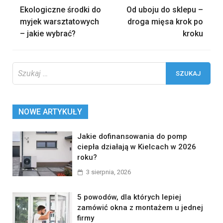
Nawigacja
Ekologiczne środki do
Od uboju do sklepu –
wpisu
myjek warsztatowych
droga mięsa krok po
– jakie wybrać?
kroku
Szukaj:
NOWE ARTYKUŁY
Jakie dofinansowania do pomp
ciepła działają w Kielcach w 2026
roku?
3 sierpnia, 2026
5 powodów, dla których lepiej
zamówić okna z montażem u jednej
firmy